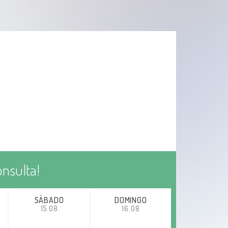
Doenças funcionais do intestino
Incontinência fecal
Pólipos do intestino grosso (cólon e
reto)
HPV
Doenças Sexualmente Transmissíveis
Laser em fístulas
nsulta!
Desarterialização hemorroidária
SÁBADO
DOMINGO
15.08
16.08
THD