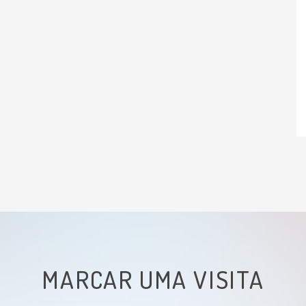
NASSRI, C. G. G. ; NASSRI, A. B. ; Emerson
Favero ; MARTINEZ, C. A. R. ; ROTTA, C. M.
; MARGARIDO, Nelson Fontana .
Influência da irruigação de soluções
nutricionais no colo excluso de trânsito
intestinal. Estudo experimental em
ratos. Revista Brasileira de Colo-
Proctologia, v. 28, p. 306-314, 2008.
MARGARIDIO, N. F. ; ROTTA, C. M. ;
MARTINEZ, C. A. R. ; NASSRI, C. G. G. ;
Emerson Favero ; Ferraz L. G. . Manual
de metabologia cirúrgica. Atheneu,
2008.
MARCAR UMA VISITA