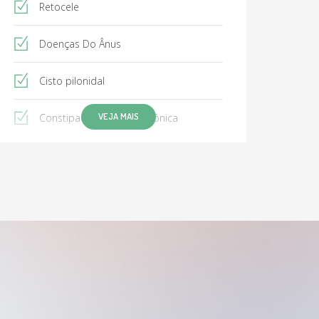
Retocele
Doenças Do Ânus
Cisto pilonidal
VEJA MAIS
Constipação intestinal crônica
Diarréia
Doença celíaca
Hemorróidas
Abcesso Perianal
Diverticular do Cólon