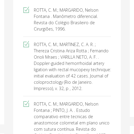
ROTTA, C. M.; MARGARIDO, Nelson
Fontana . Manômetro diferencial.
Revista do Colégio Brasileiro de
Cirurgiões, 1996.
ROTTA, C. M.; MARTINEZ, C. A. R. ;
Thereza Cristina Ariza Rotta ; Fernando
Orioli Mraes ; VARILLA NETO, A. F. .
Doppler-guided hemorrhoidal artery
ligation with rectal mucopexy technique:
initial evaluation of 42 cases. Journal of
coloproctology (Rio de Janeiro.
Impresso), v. 32, p , 2012.
ROTTA, C. M.; MARGARIDO, Nelson
Fontana ; PINTO, J. A. . Estudo
comparativo entre tecnicas de
anastomose colorretal em plano unico
com sutura contínua. Revista do