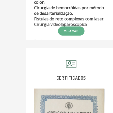
colon.
Cirurgia de hemorróidas por método
de desarterialização,
Fistulas do reto complexas com laser.
Cirurgia videolaparoscópica
VEJA MAIS
Realizo:
Cirurgia de Fistula Retal Pilonidal a
Laser
Cirurgia de Hemorroidas a Laser
Cirurgia de Cisto Pilonidal a Laser
CERTIFICADOS